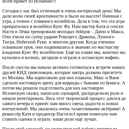
Всем привет из Испании!!!
Сегодня у нас был отличный и очень интересный день! Мы
дали волю своей креативности и были на высоте! Начиная с
утра, а точнее с пляжного волейбола. Дела в том, что эта игра
превратилась в волейбол Кунг Фу. Наш мастер Катя и сенсеи
Настя и Лёша тренировали молодых бойцов – Даню и Макса.
Они учили их супер ударам Ревущего Дракона, Лунного
Тигра, Небесной Руки и многим другим. Когда ученики
усваивали урок, они поднимались в званиях по мастерству
владения Кунг Фу волейболом. Ещё на пляже мы, конечно же,
купались в волнах, загорали и играли в испанскую мафию.
После сиесты мы начали активно готовиться к встрече наших
друзей КИД тревеловцев, которые завтра должны прилететь
из Москвы. Мы нарисовали для них плакаты, Макс и Ваня
сделали настоящую арену для корриды с быками из бумаги. А
потом мы решили подготовить для них настоящую
Испанскую сказку, написали сценарий, распределили роли и
начали репетировать. Весь этот творческий процесс длился до
самого вечера и принёс нам много смеха, радости и новых
впечатлений. Мы оказались очень талантливыми актёрами! А
режиссёр Катя и продюсер Настя всё время помогали нам
ставить сценки и играть наши роли ещё лучше.
После этой сложной, но увлекательной работы приятным