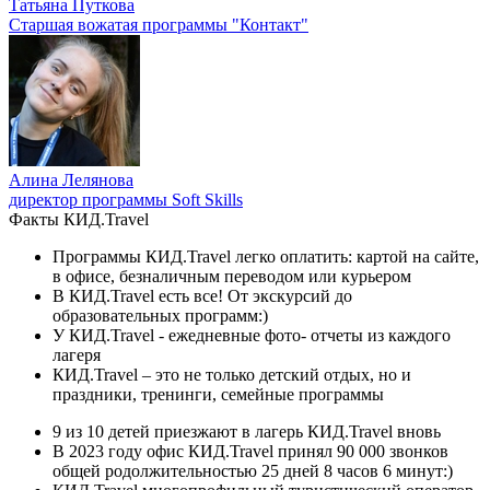
Татьяна Путкова
Старшая вожатая программы "Контакт"
Алина Лелянова
директор программы Soft Skills
Факты КИД.Travel
Программы КИД.Travel легко оплатить: картой на сайте,
в офисе, безналичным переводом или курьером
В КИД.Travel есть все! От экскурсий до
образовательных программ:)
У КИД.Travel - ежедневные фото- отчеты из каждого
лагеря
КИД.Travel – это не только детский отдых, но и
праздники, тренинги, семейные программы
9 из 10 детей приезжают в лагерь КИД.Travel вновь
В 2023 году офис КИД.Travel принял 90 000 звонков
общей родолжительностью 25 дней 8 часов 6 минут:)