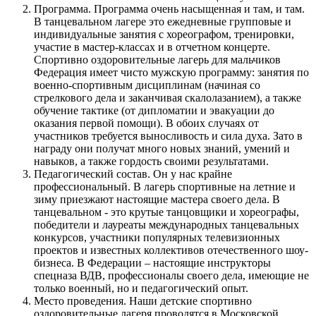
Программа. Программа очень насыщенная и там, и там.
В танцевальном лагере это ежедневные групповые и
индивидуальные занятия с хореографом, тренировки,
участие в мастер-классах и в отчетном концерте.
Спортивно оздоровительные лагерь для мальчиков
Федерация имеет чисто мужскую программу: занятия по
военно-спортивным дисциплинам (начиная со
стрелкового дела и заканчивая скалолазанием), а также
обучение тактике (от дипломатии и эвакуации до
оказания первой помощи). В обоих случаях от
участников требуется выносливость и сила духа. Зато в
награду они получат много новых знаний, умений и
навыков, а также гордость своими результатами.
Педагогический состав. Он у нас крайне
профессиональный. В лагерь спортивные на летние и
зиму приезжают настоящие мастера своего дела. В
танцевальном - это крутые танцовщики и хореографы,
победители и лауреаты международных танцевальных
конкурсов, участники популярных телевизионных
проектов и известных коллективов отечественного шоу-
бизнеса. В Федерации – настоящие инструкторы
спецназа ВДВ, профессионалы своего дела, имеющие не
только военный, но и педагогический опыт.
Место проведения. Наши детские спортивно
оздоровительные лагеря проводятся в Московской