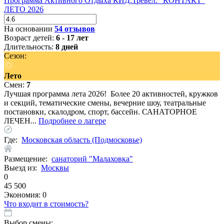
Программа Активного Отдыха КИД.Тревел: "КОНТАКТ"
ЛЕТО 2026
На основании
54 отзывов
Возраст детей:
6 - 17 лет
Длительность:
8 дней
Сезон:
Лето
Смен:
7
Лучшая программа лета 2026! Более 20 активностей, кружков
и секций, тематические смены, вечерние шоу, театральные
постановки, скалодром, спорт, бассейн. САНАТОРНОЕ
ЛЕЧЕН...
Подробнее о лагере
Где:
Московская область (Подмосковье)
Размещение:
санаторий "Малаховка"
Выезд из:
Москвы
0
45 500
Экономия:
0
Что входит в стоимость?
Выбор смены: