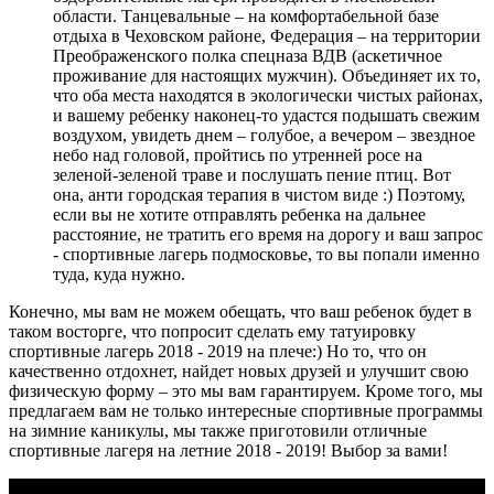
области. Танцевальные – на комфортабельной базе
отдыха в Чеховском районе, Федерация – на территории
Преображенского полка спецназа ВДВ (аскетичное
проживание для настоящих мужчин). Объединяет их то,
что оба места находятся в экологически чистых районах,
и вашему ребенку наконец-то удастся подышать свежим
воздухом, увидеть днем – голубое, а вечером – звездное
небо над головой, пройтись по утренней росе на
зеленой-зеленой траве и послушать пение птиц. Вот
она, анти городская терапия в чистом виде :) Поэтому,
если вы не хотите отправлять ребенка на дальнее
расстояние, не тратить его время на дорогу и ваш запрос
- спортивные лагерь подмосковье, то вы попали именно
туда, куда нужно.
Конечно, мы вам не можем обещать, что ваш ребенок будет в
таком восторге, что попросит сделать ему татуировку
спортивные лагерь 2018 - 2019 на плече:) Но то, что он
качественно отдохнет, найдет новых друзей и улучшит свою
физическую форму – это мы вам гарантируем. Кроме того, мы
предлагаем вам не только интересные спортивные программы
на зимние каникулы, мы также приготовили отличные
спортивные лагеря на летние 2018 - 2019! Выбор за вами!