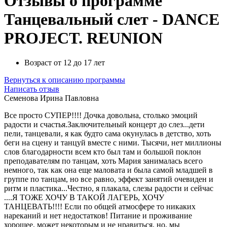
Отзывы о программе
Танцевальный слет - DANCE
PROJECT. REUNION
Возраст от 12 до 17 лет
Вернуться к описанию программы
Написать отзыв
Семенова Ирина Павловна
Все просто СУПЕР!!!! Дочка довольна, столько эмоций
радости и счастья.Заключительный концерт до слез...дети
пели, танцевали, я как будто сама окунулась в детство, хоть
беги на сцену и танцуй вместе с ними. Тысячи, нет миллионы
слов благодарности всем кто был там и большой поклон
преподавателям по танцам, хоть Мария занималась всего
немного, так как она еще маловата и была самой младшей в
группе по танцам, но все равно, эффект занятий очевиден и
ритм и пластика...Честно, я плакала, слезы радости и сейчас
....Я ТОЖЕ ХОЧУ В ТАКОЙ ЛАГЕРЬ, ХОЧУ
ТАНЦЕВАТЬ!!!! Если по общей атмосфере то никаких
нареканий и нет недостатков! Питание и проживание
хорошее, может некоторым и не нравиться, но, мы