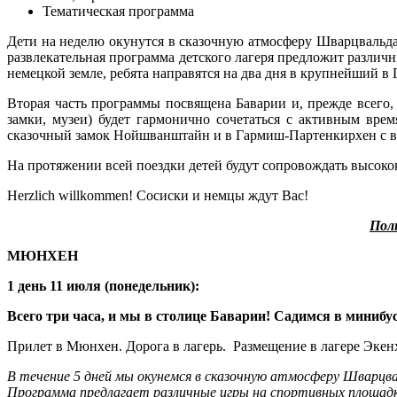
Тематическая программа
Дети на неделю окунутся в сказочную атмосферу Шварцвальд
развлекательная программа детского лагеря предложит различ
немецкой земле, ребята направятся на два дня в крупнейший в 
Вторая часть программы посвящена Баварии и, прежде всего, 
замки, музеи) будет гармонично сочетаться с активным вр
сказочный замок Нойшванштайн и в Гармиш-Партенкирхен с в
На протяжении всей поездки детей будут сопровождать высок
Herzlich willkommen! Сосиски и немцы ждут Вас!
Полн
МЮНХЕН
1 день 11 июля (понедельник):
Всего три часа, и мы в столице Баварии! Садимся в минибу
Прилет в Мюнхен. Дорога в лагерь. Размещение в лагере Экен
В течение 5 дней мы окунемся в сказочную атмосферу Шварцва
Программа предлагает различные игры на спортивных площадка