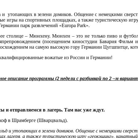
а и утопающих в зелени домиков. Общение с немецкими сверстн
ные игры на спортивных площадках, а также туристическую игр
Германии парк развлечений «Europa Park».
ее столице – Мюнхену. Мюнхен – это не только пиво и футбол,
емяпрепровождением (посещением киностудии Бавария Фильм 
осхождением на самую высокую гору Германии Цугшпитце, кот
оквалифицированные вожатые из России и Германии!
ое описание программы (2 недели с разбивкой по 2 –м вариан
сы и отправляемся в лагерь. Там нас уже ждут.
хоф в Шрамберге (Шварцвальд).
льд и утопающих в зелени домиков. Общение с немецкими сверст
х лагеря, а также туристическую игру «геокэшинг», канатный п