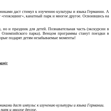
иками даст стимул к изучению культуры и языка Германии. А
у «геокэшинг», канатный парк и многое другое. Освоившись на
 но и праздник для детей. Познавательная часть (экскурсии в
и Олимпийского парка). Венцом программы станут поездки в
орые подарят детям незабываемые моменты!
там):
никами даст импульс к изучению культуры и языка Германии.
арк и многое другое.