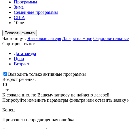
Программы
Зима
Семейные программы
США
10 лет
Показать фильтр
Часто ищут:
Языковые лагеря
Лагеря на море
Оздоровительные
Сортировать по:
Дата заезда
Цена
Возраст
Выводить только активные программы
Возраст ребенка:
10
лет
К сожалению, по Вашему запросу не найдено лагерей.
Попробуйте изменить параметры фильтра или оставить заявку 
Конец
Произошла непредвиденная ошибка