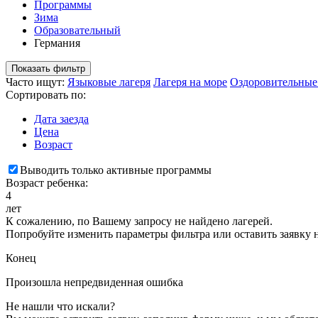
Программы
Зима
Образовательный
Германия
Показать фильтр
Часто ищут:
Языковые лагеря
Лагеря на море
Оздоровительные
Сортировать по:
Дата заезда
Цена
Возраст
Выводить только активные программы
Возраст ребенка:
4
лет
К сожалению, по Вашему запросу не найдено лагерей.
Попробуйте изменить параметры фильтра или оставить заявку 
Конец
Произошла непредвиденная ошибка
Не нашли что искали?