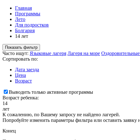
Главная
Программы
Лето
Для подростков
Болгария
14 лет
Показать фильтр
Часто ищут:
Языковые лагеря
Лагеря на море
Оздоровительные
Сортировать по:
Дата заезда
Цена
Возраст
Выводить только активные программы
Возраст ребенка:
14
лет
К сожалению, по Вашему запросу не найдено лагерей.
Попробуйте изменить параметры фильтра или оставить заявку 
Конец