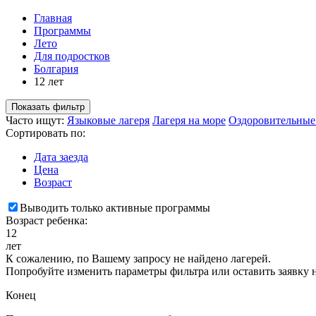
Главная
Программы
Лето
Для подростков
Болгария
12 лет
Показать фильтр
Часто ищут:
Языковые лагеря
Лагеря на море
Оздоровительные
Сортировать по:
Дата заезда
Цена
Возраст
Выводить только активные программы
Возраст ребенка:
12
лет
К сожалению, по Вашему запросу не найдено лагерей.
Попробуйте изменить параметры фильтра или оставить заявку 
Конец