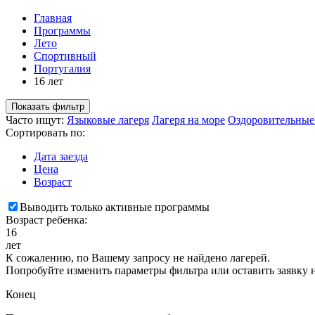
Главная
Программы
Лето
Спортивный
Португалия
16 лет
Показать фильтр
Часто ищут:
Языковые лагеря
Лагеря на море
Оздоровительные
Сортировать по:
Дата заезда
Цена
Возраст
Выводить только активные программы
Возраст ребенка:
16
лет
К сожалению, по Вашему запросу не найдено лагерей.
Попробуйте изменить параметры фильтра или оставить заявку 
Конец