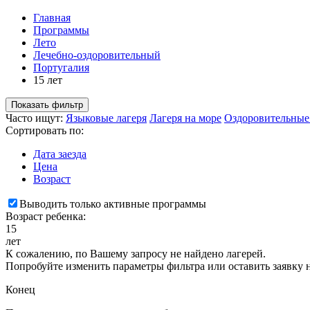
Главная
Программы
Лето
Лечебно-оздоровительный
Португалия
15 лет
Показать фильтр
Часто ищут:
Языковые лагеря
Лагеря на море
Оздоровительные
Сортировать по:
Дата заезда
Цена
Возраст
Выводить только активные программы
Возраст ребенка:
15
лет
К сожалению, по Вашему запросу не найдено лагерей.
Попробуйте изменить параметры фильтра или оставить заявку 
Конец