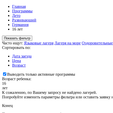
Главная
Программы
Лето
Развивающий
Германия
16 лет
Показать фильтр
Часто ищут:
Языковые лагеря
Лагеря на море
Оздоровительные
Сортировать по:
Дата заезда
Цена
Возраст
Выводить только активные программы
Возраст ребенка:
16
лет
К сожалению, по Вашему запросу не найдено лагерей.
Попробуйте изменить параметры фильтра или оставить заявку 
Конец