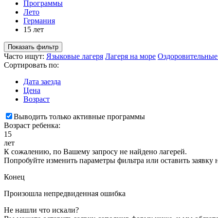
Программы
Лето
Германия
15 лет
Показать фильтр
Часто ищут:
Языковые лагеря
Лагеря на море
Оздоровительные
Сортировать по:
Дата заезда
Цена
Возраст
Выводить только активные программы
Возраст ребенка:
15
лет
К сожалению, по Вашему запросу не найдено лагерей.
Попробуйте изменить параметры фильтра или оставить заявку 
Конец
Произошла непредвиденная ошибка
Не нашли что искали?