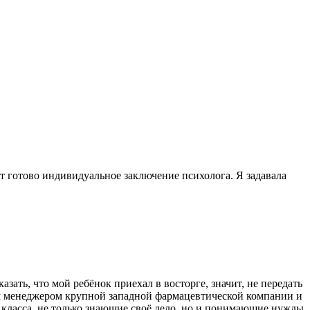
дет готово индивидуальное заключение психолога. Я задавала
зать, что мой ребёнок приехал в восторге, значит, не передать
шим менеджером крупной западной фармацевтической компании и
 класса, не только знающие своё дело, но и понимающие нужды