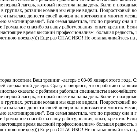
 не первый лагерь, который посетила наша дочь. Были и походны
 в группах, ротации команд мы еще не видели. Подростковый воз
рые я пыталась донести своей дочери на протяжении многих месяц
ьно замотивировали". Вся семья заметила, что по приезду она и 
 Громадное спасибо за вашу работу, знания, опыт, креатив. Есл
 настоящее время высокий профессионализм- большая редкость, и
 летнюю поездку))) Еще раз СПАСИБО! Не останавливайтесь на д
ая посетила Ваш тренинг -лагерь с 03-09 января этого года. Ска
моей сдержанной дочери. Сразу оговорюсь, что я работаю стар
нностью сказать: с ребятами работали специалисты высочайшего
 не первый лагерь, который посетила наша дочь. Были и походны
 в группах, ротации команд мы еще не видели. Подростковый воз
рые я пыталась донести своей дочери на протяжении многих месяц
ьно замотивировали". Вся семья заметила, что по приезду она и 
 Громадное спасибо за вашу работу, знания, опыт, креатив. Есл
 настоящее время высокий профессионализм- большая редкость, и
 летнюю поездку))) Еще раз СПАСИБО! Не останавливайтесь на д