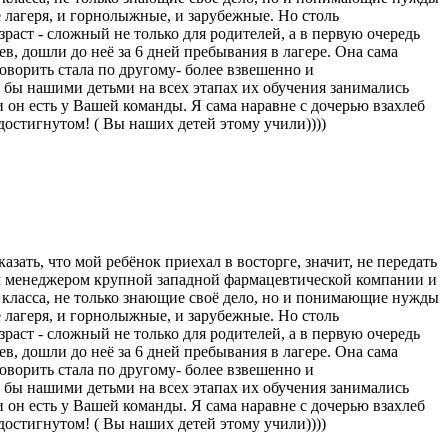
е лагеря, и горнолыжные, и зарубежные. Но столь
раст - сложный не только для родителей, а в первую очередь
ев, дошли до неё за 6 дней пребывания в лагере. Она сама
говорить стала по другому- более взвешенно и
и бы нашими детьми на всех этапах их обучения занимались
 он есть у Вашей команды. Я сама наравне с дочерью взахлеб
остигнутом! ( Вы наших детей этому учили))))
зать, что мой ребёнок приехал в восторге, значит, не передать
шим менеджером крупной западной фармацевтической компании и
 класса, не только знающие своё дело, но и понимающие нужды
е лагеря, и горнолыжные, и зарубежные. Но столь
раст - сложный не только для родителей, а в первую очередь
ев, дошли до неё за 6 дней пребывания в лагере. Она сама
говорить стала по другому- более взвешенно и
и бы нашими детьми на всех этапах их обучения занимались
 он есть у Вашей команды. Я сама наравне с дочерью взахлеб
остигнутом! ( Вы наших детей этому учили))))