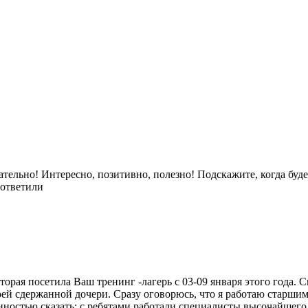
ечательно! Интересно, позитивно, полезно! Подскажите, когда бу
 ответили
ая посетила Ваш тренинг -лагерь с 03-09 января этого года. Ска
моей сдержанной дочери. Сразу оговорюсь, что я работаю стар
нностью сказать: с ребятами работали специалисты высочайшего