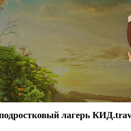
одростковый лагерь КИД.trav