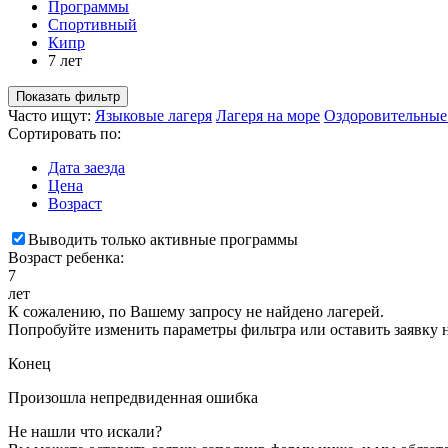
Программы
Спортивный
Кипр
7 лет
Показать фильтр
Часто ищут:
Языковые лагеря
Лагеря на море
Оздоровительные
Сортировать по:
Дата заезда
Цена
Возраст
Выводить только активные программы
Возраст ребенка:
7
лет
К сожалению, по Вашему запросу не найдено лагерей.
Попробуйте изменить параметры фильтра или оставить заявку 
Конец
Произошла непредвиденная ошибка
Не нашли что искали?