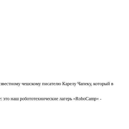
я известному чешскому писателю Карелу Чапеку, который в
е: это наш робототехнические лагерь «RoboCamp» -