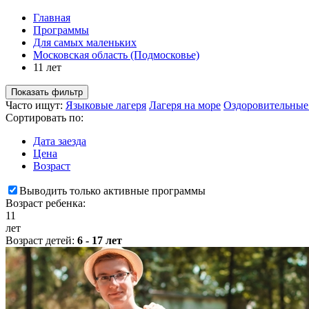
Главная
Программы
Для самых маленьких
Московская область (Подмосковье)
11 лет
Показать фильтр
Часто ищут:
Языковые лагеря
Лагеря на море
Оздоровительные
Сортировать по:
Дата заезда
Цена
Возраст
Выводить только активные программы
Возраст ребенка:
11
лет
Возраст детей:
6 - 17 лет