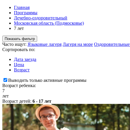
Главная
Программы
Лечебно-оздоровительный
Московская область (Подмосковье)
7 лет
Показать фильтр
Часто ищут:
Языковые лагеря
Лагеря на море
Оздоровительные
Сортировать по:
Дата заезда
Цена
Возраст
Выводить только активные программы
Возраст ребенка:
7
лет
Возраст детей:
6 - 17 лет