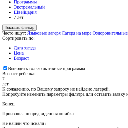
Программы
Экстремальный
Швейцария
7 лет
Показать фильтр
Часто ищут:
Языковые лагеря
Лагеря на море
Оздоровительные
Сортировать по:
Дата заезда
Цена
Возраст
Выводить только активные программы
Возраст ребенка:
7
лет
К сожалению, по Вашему запросу не найдено лагерей.
Попробуйте изменить параметры фильтра или оставить заявку 
Конец
Произошла непредвиденная ошибка
Не нашли что искали?