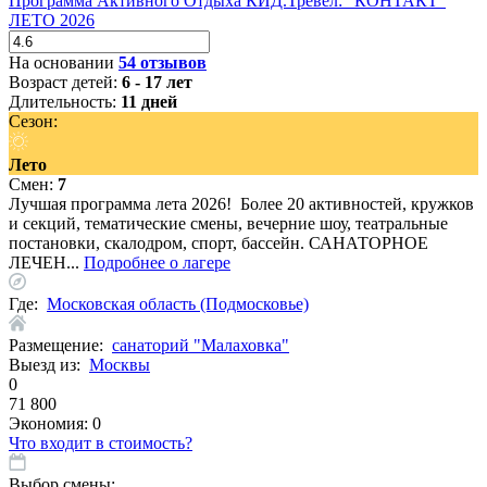
Программа Активного Отдыха КИД.Тревел: "КОНТАКТ"
ЛЕТО 2026
На основании
54 отзывов
Возраст детей:
6 - 17 лет
Длительность:
11 дней
Сезон:
Лето
Смен:
7
Лучшая программа лета 2026! Более 20 активностей, кружков
и секций, тематические смены, вечерние шоу, театральные
постановки, скалодром, спорт, бассейн. САНАТОРНОЕ
ЛЕЧЕН...
Подробнее о лагере
Где:
Московская область (Подмосковье)
Размещение:
санаторий "Малаховка"
Выезд из:
Москвы
0
71 800
Экономия:
0
Что входит в стоимость?
Выбор смены: