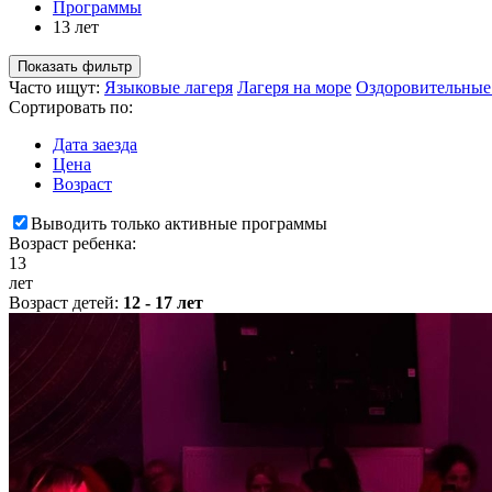
Программы
13 лет
Показать фильтр
Часто ищут:
Языковые лагеря
Лагеря на море
Оздоровительные
Сортировать по:
Дата заезда
Цена
Возраст
Выводить только активные программы
Возраст ребенка:
13
лет
Возраст детей:
12 - 17 лет