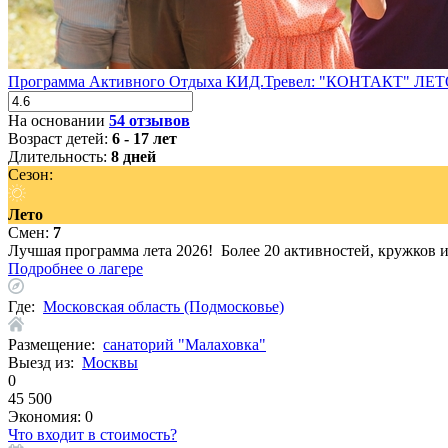
Программа Активного Отдыха КИД.Тревел: "КОНТАКТ" ЛЕТ
На основании
54 отзывов
Возраст детей:
6 - 17 лет
Длительность:
8 дней
Сезон:
Лето
Смен:
7
Лучшая программа лета 2026! Более 20 активностей, кружков 
Подробнее о лагере
Где:
Московская область (Подмосковье)
Размещение:
санаторий "Малаховка"
Выезд из:
Москвы
0
45 500
Экономия:
0
Что входит в стоимость?