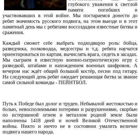
глубокого уважения к светлой
памяти погибших и
участвовавших в этой войне. Мы постараемся донести до
ребят значимость русского подвига, на этом выезде и в этот
памятный день мы с ребятами воссоздадим известные битвы и
сражения.
Каждый сможет себе выбрать подходящую роль: бойца,
разведчика, полководца, медсестры и т.д. ребята научатся
ориентироваться по картам, вычислять врага, сидеть в засадах.
Мы сыграем в известную военно-патриотическую игру с
разведкой, штабами и нахождением военных шифровок. А
вечером нас ждёт общий большой костёр, песни под гитару.
На следующий день ребят ожидает решающая битва за звание
самой сильной команды - ПЕЙНТБОЛ.
Путь к Победе был долог и труден. Небывалой жестокостью и
болью, невосполнимыми потерями и разрушениями, скорбью
по истерзанной огнем и металлом родной земле были
наполнены 1418 дней и ночей Великой Отечественной
войны. Никто и ничто не в состоянии умалить величие
подвига нашего народа.