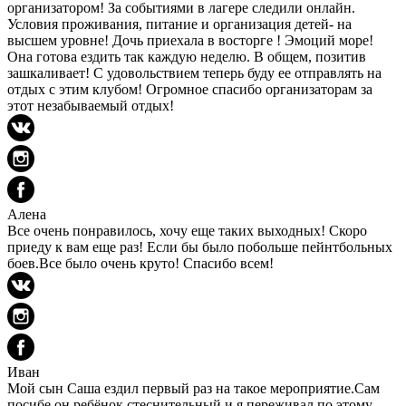
организатором! За событиями в лагере следили онлайн.
Условия проживания, питание и организация детей- на
высшем уровне! Дочь приехала в восторге ! Эмоций море!
Она готова ездить так каждую неделю. В общем, позитив
зашкаливает! С удовольствием теперь буду ее отправлять на
отдых с этим клубом! Огромное спасибо организаторам за
этот незабываемый отдых!
Алена
Все очень понравилось, хочу еще таких выходных! Скоро
приеду к вам еще раз! Если бы было побольше пейнтбольных
боев.Все было очень круто! Спасибо всем!
Иван
Мой сын Саша ездил первый раз на такое мероприятие.Сам
посибе он ребёнок стеснительный и я переживал по этому