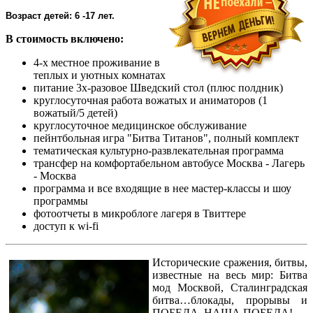
Возраст детей: 6 -17 лет.
В стоимость включено:
4-х местное проживание в
теплых и уютных комнатах
питание 3х-разовое Шведский стол (плюс полдник)
круглосуточная работа вожатых и аниматоров (1
вожатый/5 детей)
круглосуточное медицинское обслуживание
пейнтбольная игра "Битва Титанов", полный комплект
тематическая культурно-развлекательная программа
трансфер на комфортабельном автобусе Москва - Лагерь
- Москва
программа и все входящие в нее мастер-классы и шоу
программы
фотоотчеты в микроблоге лагеря в Твиттере
доступ к wi-fi
Исторические сражения, битвы,
известные на весь мир: Битва
мод Москвой, Сталинградская
битва…блокады, прорывы и
ПОБЕДА, НАША ПОБЕДА!