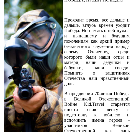
Проходит время, все дальше и
дальше, вглубь времен уходит
Победа. Но память о ней нужна
и нынешнему, и будущим
поколениям как яркий пример
беззаветного служения народа
своему Отечеству, среди
которого были наши отцы и
матери, наши дедушки и
бабушки, наши соседи.
Помнить о защитниках
Отечества наш нравственный
долг.
В преддверии 70-летия Победы
в Великой Отечественной
Войне Kid.Travel старается
внести свою лепту в
подготовку к юбилею и
вспомнить имена героев -
участников Великой
Отечественной, как дань