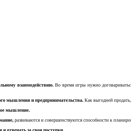
льному взаимодействию.
Во время игры нужно договариваться
ного мышления и предпринимательства.
Как выгодней продать,
кое мышление.
мание,
развиваются и совершенствуются способности к планиров
и отвечать за свои поступки.