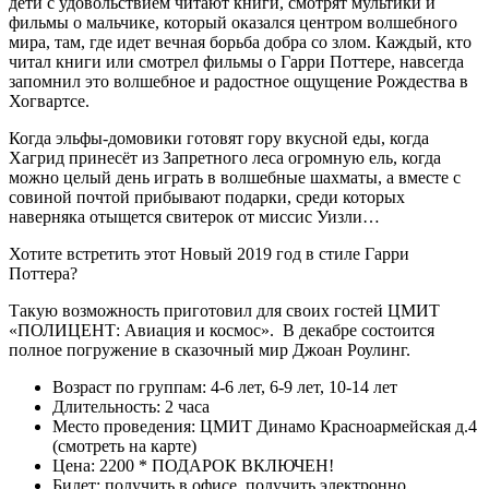
дети с удовольствием читают книги, смотрят мультики и
фильмы о мальчике, который оказался центром волшебного
мира, там, где идет вечная борьба добра со злом. Каждый, кто
читал книги или смотрел фильмы о Гарри Поттере, навсегда
запомнил это волшебное и радостное ощущение Рождества в
Хогвартсе.
Когда эльфы-домовики готовят гору вкусной еды, когда
Хагрид принесёт из Запретного леса огромную ель, когда
можно целый день играть в волшебные шахматы, а вместе с
совиной почтой прибывают подарки, среди которых
наверняка отыщется свитерок от миссис Уизли…
Хотите встретить этот Новый 2019 год в стиле Гарри
Поттера?
Такую возможность приготовил для своих гостей ЦМИТ
«ПОЛИЦЕНТ: Авиация и космос». В декабре состоится
полное погружение в сказочный мир Джоан Роулинг.
Возраст по группам: 4-6 лет, 6-9 лет, 10-14 лет
Длительность: 2 часа
Место проведения: ЦМИТ Динамо Красноармейская д.4
(смотреть на карте)
Цена: 2200 * ПОДАРОК ВКЛЮЧЕН!
Билет: получить в офисе, получить электронно.