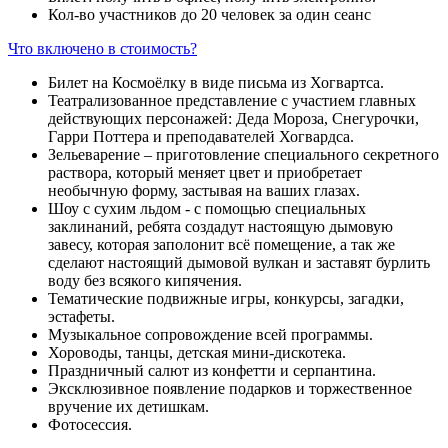
Кол-во участников до 20 человек за один сеанс
Что включено в стоимость?
Билет на Космоёлку в виде письма из Хогвартса.
Театрализованное представление с участием главных
действующих персонажей: Деда Мороза, Снегурочки,
Гарри Поттера и преподавателей Хогвардса.
Зельеварение – приготовление специального секретного
раствора, который меняет цвет и приобретает
необычную форму, застывая на ваших глазах.
Шоу с сухим льдом - с помощью специальных
заклинаний, ребята создадут настоящую дымовую
завесу, которая заполонит всё помещение, а так же
сделают настоящий дымовой вулкан и заставят бурлить
воду без всякого кипячения.
Тематические подвижные игры, конкурсы, загадки,
эстафеты.
Музыкальное сопровождение всей программы.
Хороводы, танцы, детская мини-дискотека.
Праздничный салют из конфетти и серпантина.
Эксклюзивное появление подарков и торжественное
вручение их детишкам.
Фотосессия.