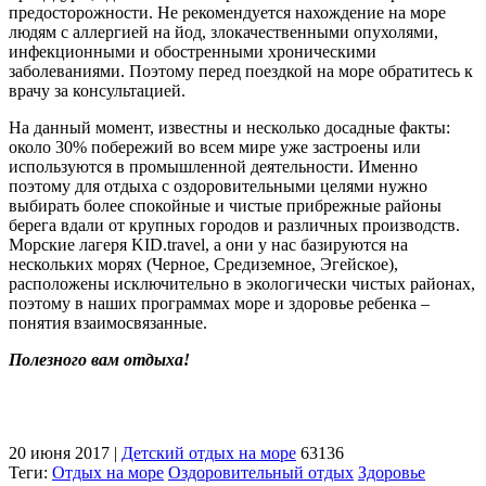
предосторожности. Не рекомендуется нахождение на море
людям с аллергией на йод, злокачественными опухолями,
инфекционными и обостренными хроническими
заболеваниями. Поэтому перед поездкой на море обратитесь к
врачу за консультацией.
На данный момент, известны и несколько досадные факты:
около 30% побережий во всем мире уже застроены или
используются в промышленной деятельности. Именно
поэтому для отдыха с оздоровительными целями нужно
выбирать более спокойные и чистые прибрежные районы
берега вдали от крупных городов и различных производств.
Морские лагеря KID.travel, а они у нас базируются на
нескольких морях (Черное, Средиземное, Эгейское),
расположены исключительно в экологически чистых районах,
поэтому в наших программах море и здоровье ребенка –
понятия взаимосвязанные.
Полезного вам отдыха!
20 июня 2017
|
Детский отдых на море
63136
Теги:
Отдых на море
Оздоровительный отдых
Здоровье