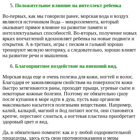
Положительное влияние на интеллект ребенка
Во-первых, как мы говорили ранее, морская вода и воздух
являются источником йода – микроэлемента, который
оказывает прямое влияние на развитие памяти и
интеллектуальных способностй. Во-вторых, получение новых
ярких впечатлений вдохновляет ребенка на новые подвиги и
открытия. А в-третьих, игры с песком и галькой хорошо
тренируют мелкую моторику, а следовательно, хорошо влияет
на развитие речи и мышления.
Благоприятное воздействие на внешний вид.
Морская вода еще и очень полезна для кожи, ногтей и волос.
Благодаря ее заживляющим свойствам на поверхности кожи
быстро затягиваются раны, проходят прыщи, угревые сыпи и
некоторые кожные болезни. Поэтому не обязательно сразу
после купания в море идти в душ, пусть ваш организм
максимально насытится полезными веществами. Например,
калий, кальций, магний и йод питают ногти, они становятся
крепче, перестают слоиться, а ногтевая пластина приобретает
здоровый цвет и вид.
Да, и обязательно помните: как и у любой оздоровительной
процедуры, здесь есть свои противопоказания и меры