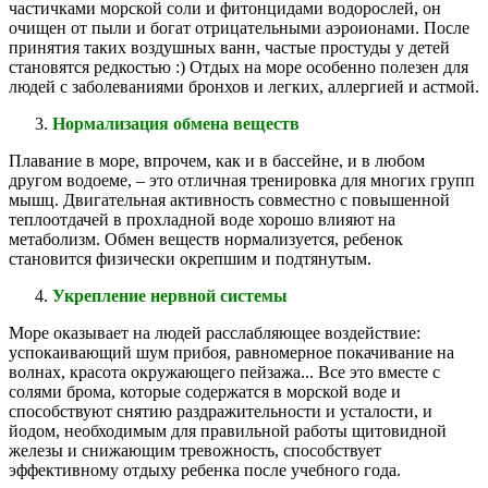
частичками морской соли и фитонцидами водорослей, он
очищен от пыли и богат отрицательными аэроионами. После
принятия таких воздушных ванн, частые простуды у детей
становятся редкостью :) Отдых на море особенно полезен для
людей с заболеваниями бронхов и легких, аллергией и астмой.
Нормализация обмена веществ
Плавание в море, впрочем, как и в бассейне, и в любом
другом водоеме, – это отличная тренировка для многих групп
мышц. Двигательная активность совместно с повышенной
теплоотдачей в прохладной воде хорошо влияют на
метаболизм. Обмен веществ нормализуется, ребенок
становится физически окрепшим и подтянутым.
Укрепление нервной системы
Море оказывает на людей расслабляющее воздействие:
успокаивающий шум прибоя, равномерное покачивание на
волнах, красота окружающего пейзажа... Все это вместе с
солями брома, которые содержатся в морской воде и
способствуют снятию раздражительности и усталости, и
йодом, необходимым для правильной работы щитовидной
железы и снижающим тревожность, способствует
эффективному отдыху ребенка после учебного года.