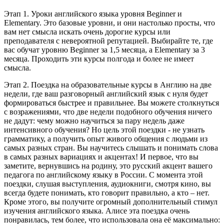
Этап 1. Уроки английского языка уровня Beginner и
Elementary. Это базовые уровни, и они настолько просты, что
вам нет смысла искать очень дорогие курсы или
преподавателя с невероятной репутацией. Выбирайте те, где
вас обучат уровню Beginner за 1,5 месяца, а Elementary за 3
месяца. Проходить эти курсы полгода и более не имеет
смысла.
Этап 2. Поездка на образовательные курсы в Англию на две
недели, где ваш разговорный английский язык с нуля будет
формироваться быстрее и правильнее. Вы можете столкнуться
с возражениями, что две недели подобного обучения ничего
не дадут: чему можно научиться за пару недель даже
интенсивного обучения? Но цель этой поездки - не узнать
грамматику, а получить опыт живого общения с людьми из
самых разных стран. Вы научитесь слышать и понимать слова
в самых разных вариациях и акцентах! И первое, что вы
заметите, вернувшись на родину, это русский акцент вашего
педагога по английскому языку в России. С момента этой
поездки, слушая выступления, аудиокниги, смотря кино, вы
всегда будете понимать, кто говорит правильно, а кто – нет.
Кроме этого, вы получите огромный дополнительный стимул
изучения английского языка. Алисе эта поездка очень
понравилась, тем более, что использовала она её максимально: