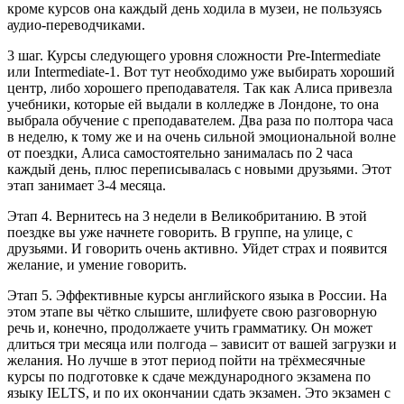
кроме курсов она каждый день ходила в музеи, не пользуясь
аудио-переводчиками.
3 шаг. Курсы следующего уровня сложности Pre-Intermediate
или Intermediate-1. Вот тут необходимо уже выбирать хороший
центр, либо хорошего преподавателя. Так как Алиса привезла
учебники, которые ей выдали в колледже в Лондоне, то она
выбрала обучение с преподавателем. Два раза по полтора часа
в неделю, к тому же и на очень сильной эмоциональной волне
от поездки, Алиса самостоятельно занималась по 2 часа
каждый день, плюс переписывалась с новыми друзьями. Этот
этап занимает 3-4 месяца.
Этап 4. Вернитесь на 3 недели в Великобританию. В этой
поездке вы уже начнете говорить. В группе, на улице, с
друзьями. И говорить очень активно. Уйдет страх и появится
желание, и умение говорить.
Этап 5. Эффективные курсы английского языка в России. На
этом этапе вы чётко слышите, шлифуете свою разговорную
речь и, конечно, продолжаете учить грамматику. Он может
длиться три месяца или полгода – зависит от вашей загрузки и
желания. Но лучше в этот период пойти на трёхмесячные
курсы по подготовке к сдаче международного экзамена по
языку IELTS, и по их окончании сдать экзамен. Это экзамен с