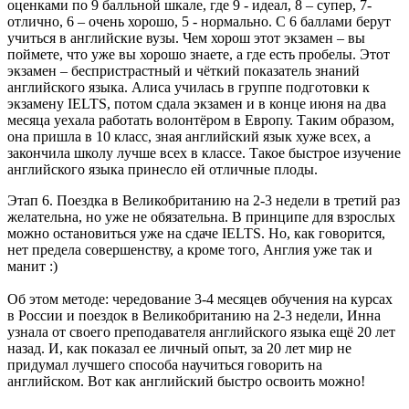
оценками по 9 балльной шкале, где 9 - идеал, 8 – супер, 7-
отлично, 6 – очень хорошо, 5 - нормально. С 6 баллами берут
учиться в английские вузы. Чем хорош этот экзамен – вы
поймете, что уже вы хорошо знаете, а где есть пробелы. Этот
экзамен – беспристрастный и чёткий показатель знаний
английского языка. Алиса училась в группе подготовки к
экзамену IELTS, потом сдала экзамен и в конце июня на два
месяца уехала работать волонтёром в Европу. Таким образом,
она пришла в 10 класс, зная английский язык хуже всех, а
закончила школу лучше всех в классе. Такое быстрое изучение
английского языка принесло ей отличные плоды.
Этап 6. Поездка в Великобританию на 2-3 недели в третий раз
желательна, но уже не обязательна. В принципе для взрослых
можно остановиться уже на сдаче IELTS. Но, как говорится,
нет предела совершенству, а кроме того, Англия уже так и
манит :)
Об этом методе: чередование 3-4 месяцев обучения на курсах
в России и поездок в Великобританию на 2-3 недели, Инна
узнала от своего преподавателя английского языка ещё 20 лет
назад. И, как показал ее личный опыт, за 20 лет мир не
придумал лучшего способа научиться говорить на
английском. Вот как английский быстро освоить можно!