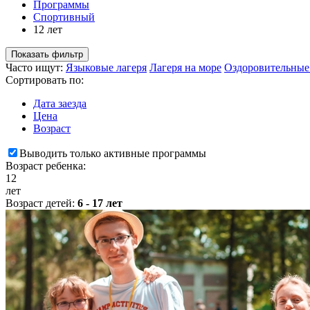
Программы
Спортивный
12 лет
Показать фильтр
Часто ищут:
Языковые лагеря
Лагеря на море
Оздоровительные
Сортировать по:
Дата заезда
Цена
Возраст
Выводить только активные программы
Возраст ребенка:
12
лет
Возраст детей:
6 - 17 лет